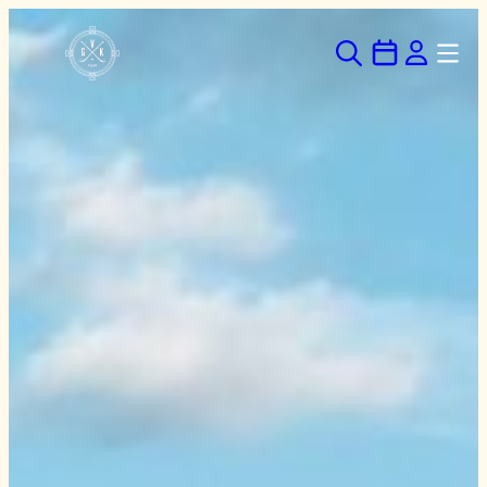
Hoppa
till
innehåll