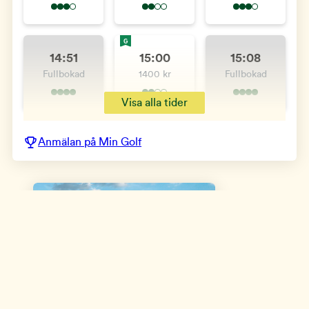
G
14:51
15:00
15:08
Fullbokad
1400 kr
Fullbokad
Visa alla tider
Anmälan på Min Golf