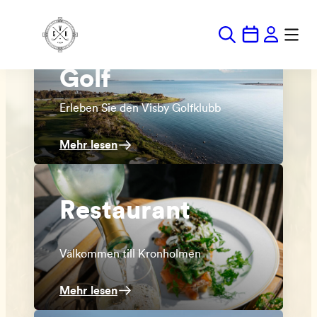
Hoppa
till
Golf
innehåll
Erleben Sie den Visby Golfklubb
Mehr lesen
Restaurant
Välkommen till Kronholmen
Mehr lesen