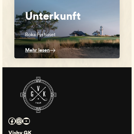
Unterkunft
Boka Fyrhuset
Mehr lesen
Facebook
Instagram
YouTube
Visby GK