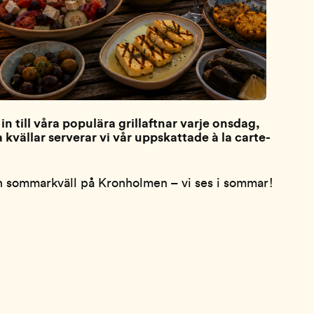
 till våra populära grillaftnar varje onsdag,
kvällar serverar vi vår uppskattade à la carte-
 en sommarkväll på Kronholmen – vi ses i sommar!