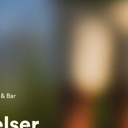
& Bar
lser