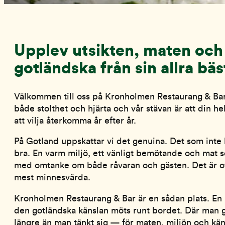
Upplev utsikten, maten och
gotländska från sin allra bäs
Välkommen till oss på Kronholmen Restaurang & Ba
både stolthet och hjärta och vår stävan är att din h
att vilja återkomma år efter år.
På Gotland uppskattar vi det genuina. Det som inte 
bra. En varm miljö, ett vänligt bemötande och mat 
med omtanke om både råvaran och gästen. Det är of
mest minnesvärda.
Kronholmen Restaurang & Bar är en sådan plats. En 
den gotländska känslan möts runt bordet. Där man gä
längre än man tänkt sig — för maten, miljön och käns