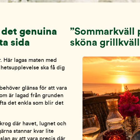
 det genuina
”
Sommarkväll p
ta sida
sköna grillkväl
r. Här lagas maten med
elhetsupplevelse ska få dig
behöver glänsa för att vara
som är lagad från grunden
ta det enkla som blir det
krog där havet, lugnet och
rna stannar kvar lite
lan av att vara precis där