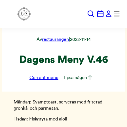
Hoppa
till
innehåll
Av
restaurangen
|
2022-11-14
Dagens Meny V.46
Current menu
Tipsa någon
Måndag: Svamptoast, serveras med friterad
grönkål och parmesan.
Tisdag: Fiskgryta med aioli