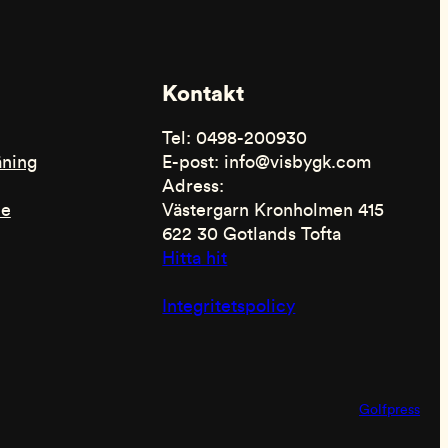
Kontakt
Tel: 0498-200930
äning
E-post: info@visbygk.com
Adress:
de
Västergarn Kronholmen 415
622 30 Gotlands Tofta
Hitta hit
Integritetspolicy
Golfpress