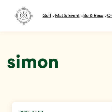
Golf
Mat & Event
Bo & Resa
O
Hoppa
till
innehåll
simon