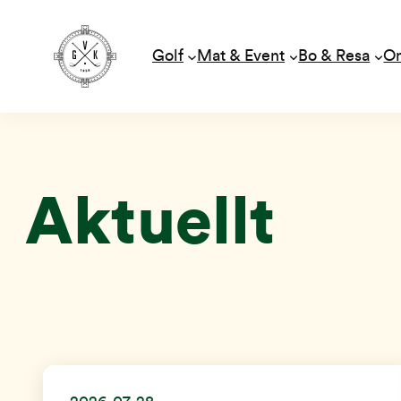
Golf
Mat & Event
Bo & Resa
O
Hoppa
till
innehåll
Aktuellt