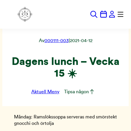
Hoppa
till
innehåll
Av
000111-003
|
2021-04-12
Dagens lunch – Vecka
15 ☀️
Aktuell Meny
Tipsa någon
Måndag: Ramslökssoppa serveras med smörstekt
gnocchi och örtolja