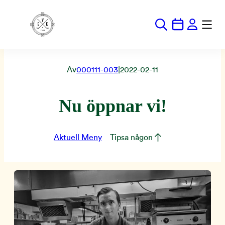
Hoppa
till
innehåll
Av
000111-003
|
2022-02-11
Nu öppnar vi!
Aktuell Meny
Tipsa någon