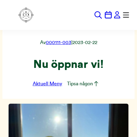
Hoppa
till
innehåll
Av
000111-003
|
2023-02-22
Nu öppnar vi!
Aktuell Meny
Tipsa någon