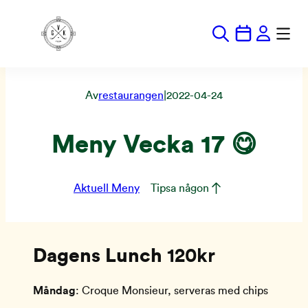
Hoppa
till
innehåll
Av
restaurangen
|
2022-04-24
Meny Vecka 17 😋
Aktuell Meny
Tipsa någon
Dagens Lunch
120kr
Måndag
: Croque Monsieur, serveras med chips