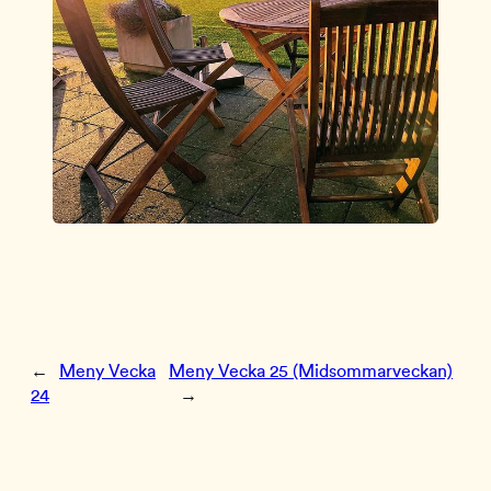
←
Meny Vecka
Meny Vecka 25 (Midsommarveckan)
24
→