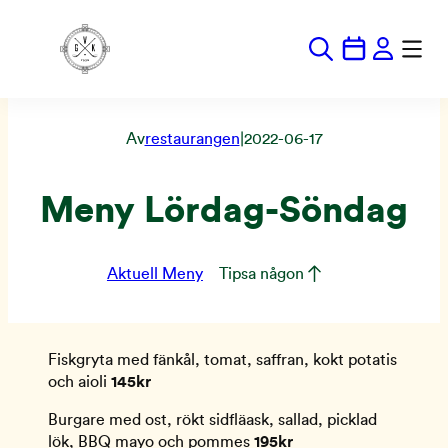
Hoppa
till
innehåll
Av
restaurangen
|
2022-06-17
Meny Lördag-Söndag
Aktuell Meny
Tipsa någon
Fiskgryta med fänkål, tomat, saffran, kokt potatis
och aioli
145kr
Burgare med ost, rökt sidfläask, sallad, picklad
lök, BBQ mayo och pommes
195kr