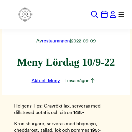
Hoppa
till
innehåll
Av
restaurangen
|
2022-09-09
Meny Lördag 10/9-22
Aktuell Meny
Tipsa någon
Helgens Tips: Gravrökt lax, serveras med
dillstuvad potatis och citron
145:-
Kronisburgare, serveras med bbqmayo,
cheddarost, sallad, lök och pommes
195:-