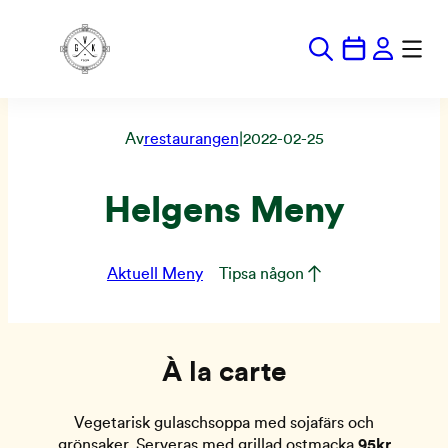
Hoppa
till
innehåll
Av
restaurangen
|
2022-02-25
Helgens Meny
Aktuell Meny
Tipsa någon
À la carte
Vegetarisk gulaschsoppa med sojafärs och
grönsaker. Serveras med grillad ostmacka
95kr