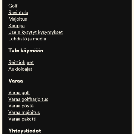
Golf
Ravintola
Majoitus
Kauppa
Usein kysytyt kysymykset
Lehdistö ja media
Tule käymään
Reittiohjeet
Aukioloajat
Varaa
Varaa golf
Varaa golfharjoitus
Varaa pöytä
Varaa majoitus
Varaa paketti
Yhteystiedot