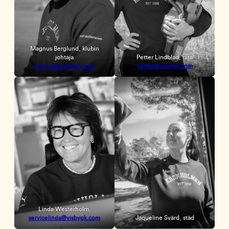
Magnus Berglund, klubin
johtaja
Petter Lindblad, rata
magnus@visbygk.com
petter@visbygk.com
Linda Westerholm,
servicelinda@visbygk.com
Jaqueline Svärd, städ