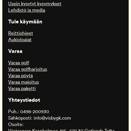
Usein kysytyt kysymykset
Lehdistö ja media
Tule käymään
Reittiohjeet
Aukioloajat
Varaa
Varaa golf
Varaa golfharjoitus
Varaa pöytä
Varaa majoitus
Varaa paketti
Yhteystiedot
Puh.: 0498-200930
Sähköposti: info@visbygk.com
Osoite: