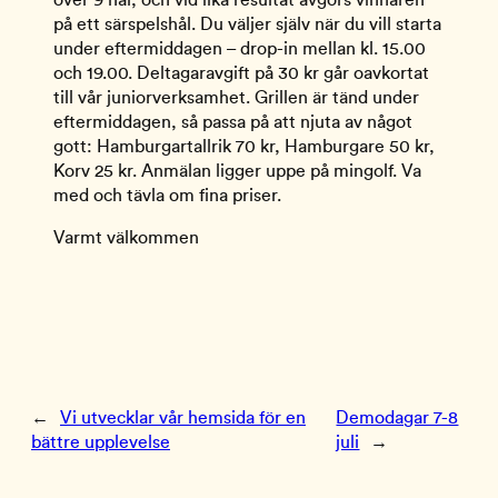
på ett särspelshål. Du väljer själv när du vill starta
under eftermiddagen – drop-in mellan kl. 15.00
och 19.00. Deltagaravgift på 30 kr går oavkortat
till vår juniorverksamhet. Grillen är tänd under
eftermiddagen, så passa på att njuta av något
gott: Hamburgartallrik 70 kr, Hamburgare 50 kr,
Korv 25 kr. Anmälan ligger uppe på mingolf. Va
med och tävla om fina priser.
Varmt välkommen
←
Vi utvecklar vår hemsida för en
Demodagar 7-8
bättre upplevelse
juli
→