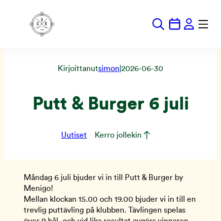
Hoppa
till
innehåll
Kirjoittanut
simon
|
2026-06-30
Putt & Burger 6 juli
Uutiset
Kerro jollekin
Måndag 6 juli bjuder vi in till Putt & Burger by
Menigo!
Mellan klockan 15.00 och 19.00 bjuder vi in till en
trevlig puttävling på klubben. Tävlingen spelas
över 9 hål, och vid lika resultat avgörs vinnaren